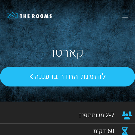
קארטו
להזמנת החדר ברעננה
2-7 משתתפים
60 דקות​​