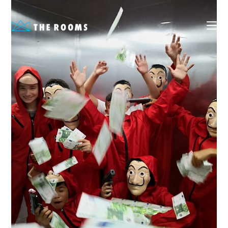
Ski
t
conten