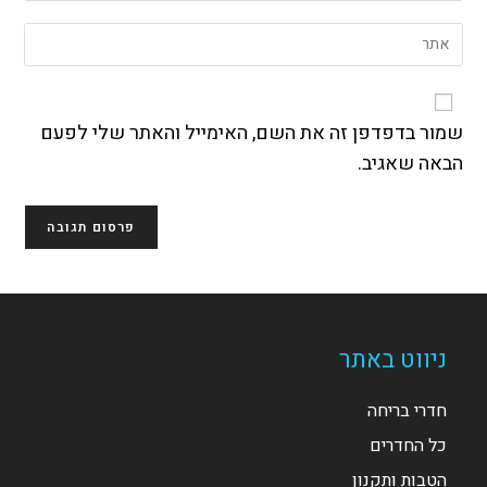
כתובת
שם
הזן
דואר
משתמש
את
האלקטרוני
כדי
כתובת
שלך
להגיב
אתר
כדי
האינטרנט
שמור בדפדפן זה את השם, האימייל והאתר שלי לפעם
להגיב
שלך
הבאה שאגיב.
(אופציונלי)
ניווט באתר
חדרי בריחה
כל החדרים
הטבות ותקנון