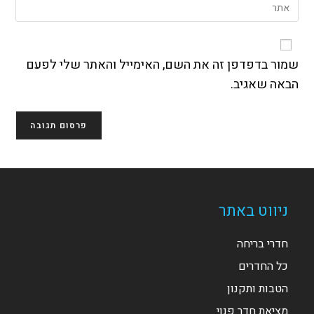
הזן
דואר
משתמש
את
האלקטרוני
כדי
כתובת
שלך
להגיב
אתר
כדי
האינטרנט
שמור בדפדפן זה את השם, האימייל והאתר שלי לפעם
להגיב
שלך
הבאה שאגיב.
(אופציונלי)
ניווט באתר
חדרי בריחה
כל החדרים
הטבות ותקנון
מציאת חדר פנוי