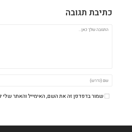
כתיבת תגובה
להגיב
הזן
את
השם
שמור בדפדפן זה את השם, האימייל והאתר שלי 
שלך
או
שם
משתמש
כדי
להגיב