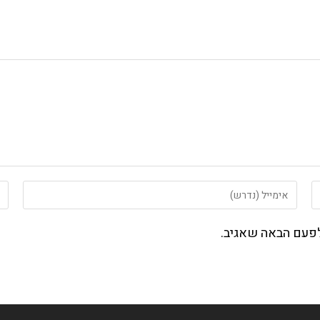
הזן
הזן
את
את
כתובת
כת
לפעם הבאה שאגיב.
דואר
את
האלקטרוני
הא
שלך
של
כדי
(או
להגיב