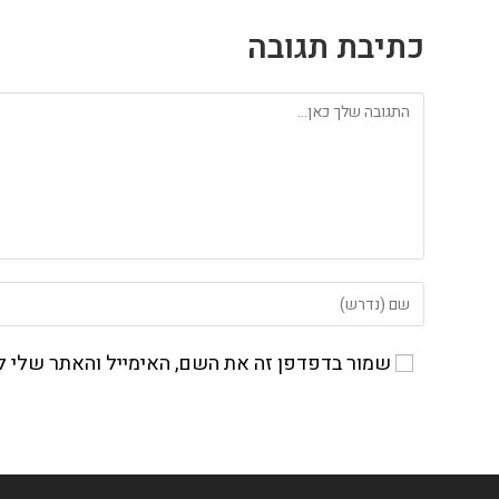
כתיבת תגובה
להגיב
הזן
את
השם
שמור בדפדפן זה את השם, האימייל והאתר שלי 
שלך
או
שם
משתמש
כדי
להגיב