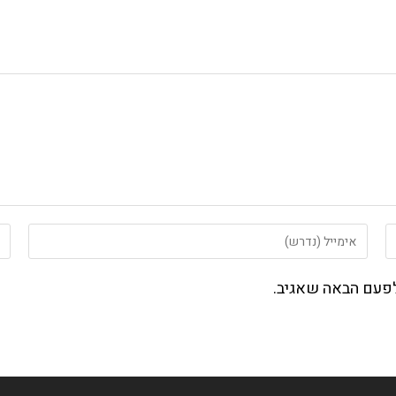
הזן
הזן
את
את
כתובת
כת
לפעם הבאה שאגיב.
דואר
את
האלקטרוני
הא
שלך
של
כדי
(או
להגיב