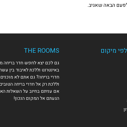
לפעם הבאה שאגיב.
דואר
את
האלקטרוני
הא
שלך
של
כדי
(או
להגיב
פי מיקום
THE ROOMS
גם לכם יצא לחפש חדר בריחה מ
באינטרנט וללכת לאיבוד בין עשר
חדרי בריחה? גם אתם לא מוכנים
וללכת רק אל חדרי בריחה הטובים 
אם עניתם בחיוב על השאלות האל
הגעתם אל המקום הנכון!
ן