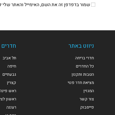
שמור בדפדפן זה את השם, האימייל והאתר שלי 
שלך
או
שם
משתמש
כדי
להגיב
ניווט באתר
חדרים ל
חדרי בריחה
תל אביב
כל החדרים
חיפה
הטבות ותקנון
גבעתיים
מציאת חדר פנוי
קצרין
המגזין
ראש פינה
צור קשר
ראשון לציו
פייסבוק
רעננה