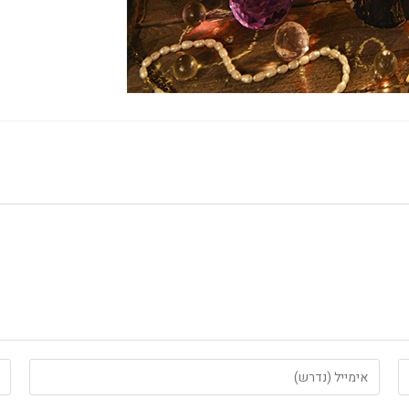
הזן
הזן
את
את
כתובת
כת