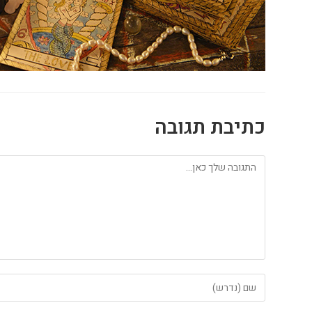
כתיבת תגובה
להגיב
הזן
את
השם