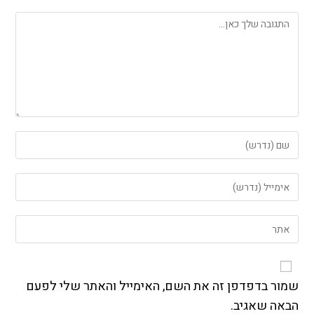
להגיב
הזן
את
השם
הזן
שלך
את
או
כתובת
שם
הזן
דואר
משתמש
את
האלקטרוני
כדי
כתובת
שלך
להגיב
אתר
כדי
האינטרנט
שמור בדפדפן זה את השם, האימייל והאתר שלי לפעם
להגיב
שלך
הבאה שאגיב.