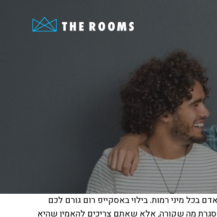
דם בכל מיני רמות. בילוי באסקייפ רום גורם לכם
מסגרת מה שקורה, אלא שאתם צריכים להאמין שהיא