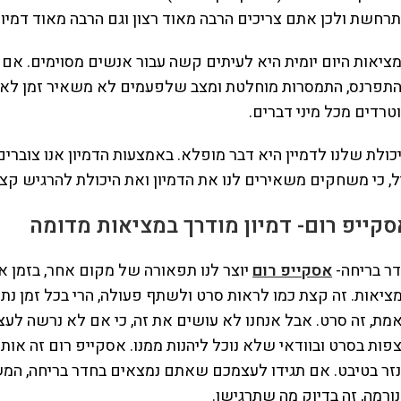
רחשת ולכן אתם צריכים הרבה מאוד רצון וגם הרבה מאוד דמיון.
ציאות היום יומית היא לעיתים קשה עבור אנשים מסוימים. אם 
תפרנס, התמסרות מוחלטת ומצב שלפעמים לא משאיר זמן לאנשי
טרדים מכל מיני דברים.
כולת שלנו לדמיין היא דבר מופלא. באמצעות הדמיון אנו צובר
ל, כי משחקים משאירים לנו את הדמיון ואת היכולת להרגיש קצת
סקייפ רום- דמיון מודרך במציאות מדומה
ר בריחה-
אסקייפ רום
יוצר לנו תפאורה של מקום אחר, בזמן 
ציאות. זה קצת כמו לראות סרט ולשתף פעולה, הרי בכל זמן נתון
מת, זה סרט. אבל אנחנו לא עושים את זה, כי אם לא נרשה לעצ
פות בסרט ובוודאי שלא נוכל ליהנות ממנו. אסקייפ רום זה או
זר בטיבט. אם תגידו לעצמכם שאתם נמצאים בחדר בריחה, המ
ורמה, זה בדיוק מה שתרגישו.