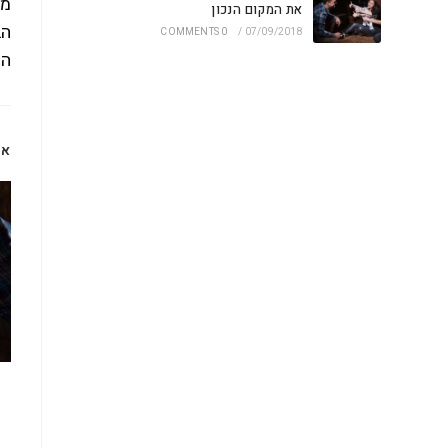
מו
את המקום הנכון
הב
0 COMMENTS
/
07/09/2018
הו
או