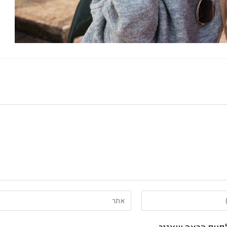
הזן
את
כתובת