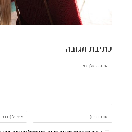
כתיבת תגובה
להגיב
הזן
הזן
את
את
השם
כתובת