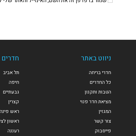
שמור בדפדפן זה את השם, האימייל והאתר שלי 
שלך
דואר
או
האלקטרוני
שם
שלך
משתמש
כדי
כדי
להגיב
להגיב
ניווט באתר
חדרים ל
חדרי בריחה
תל אביב
כל החדרים
חיפה
הטבות ותקנון
גבעתיים
מציאת חדר פנוי
קצרין
המגזין
ראש פינה
צור קשר
ראשון לציו
פייסבוק
רעננה