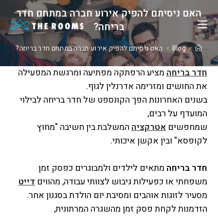
Ski
האם ניסיתם להפיק אירוע חברה במתחם חדר
t
בריחה?
conten
>
Blog
>
האם ניסיתם להפיק אירוע חברה במתחם חדר בריחה?
חדר בריחה
מציע הרפתקה מפתיעה ומרגשת המפעילה
את החושים ומזרימה אדרנלין לגוף.
בשנים האחרונות הפך הקונספט של חדר בריחה לבילוי
המועדף על רבים,
שמחפשים
אטרקציה
המשלבת בין חשיבה "מחוץ
לקופסא" ובין אקשן איכותי.
חדר בריחה
מתאים לילדים ולמבוגרים כפסק זמן
משפחתי או כפעילות גיבוש לצוותי עבודה, מהווים
דייט
מסעיר לזוגות אוהבים ומסיבת יום הולדת בסגנון אחר.
הזדמנות לקחת פסק זמן מהשגרה המרתונית,