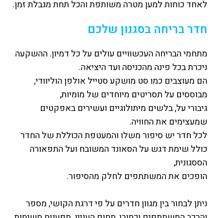
לאחד כוחות למען מטרה משותפת והכל תחת מגבלת זמן.
חדר בריחה בסגנון שלכם
מתחמי הבריחה העכשוויים עולים על כל דמיון. ההשקעה
ניכרת בכל פינה מהכניסה ועד היציאה.
הם מעוצבים כמו סט מושקע סטייל אולפן הוליוודי,
מבוססים על תסריטים מיוחדים של מומיות,
גיבורי על, בלשים מיתולוגיים ועשירים באפקטים
שמעצימים את החוויה.
לכל חדר יש סיפור משלו והמעטפת הכוללת של החדר
כולל שימת דגש על הסאונד המשובח ועל התפאורה
הססגונית,
הופכים את המשתתפים לחלק מהסיפור.
ניתן לבחור בין מגוון חדרים על פי דרגת הקושי, מספר
והרכב המשתתפים וכמובן, תחום העניין. מפענוח משימות