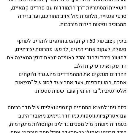
חשאיות ומסתוריות דרך התמודדות עם פחדים קמאיים,
סרטי פנטזיה, מלחמות מול אויב מתוחכם, ועד בריחה
ממבוכים ופיצוח חידות מורכבות.
בזמן קצוב של 60 דקות, המשתתפים לומדים לשתף
פעולה, לעקוב אחרי רמזים, לחפש פתרונות יצירתיים,
לחשוב ביחד ולחוד והכל באווירה יוצאת דופן המאיצה את
הדופק ואת דפיקות הלב.
החדרים מנתקים את המתמודדים מהשגרה ולוקחים
אתכם, המשתתפים, צעד אחר צעד לסוג של "מציאות
אלטרנטיבית" בה הדמיון עובד שעות נוספות.
כיום ניתן למצוא מתחמים קונספטואליים של חדר בריחה
עם אטרקציות נוספות כמו חדר גיימינג מאובזר היטב
בעמדות משחק מול מסכים גדולים וקונסולות מתקדמות,
היכל קריוקי ואפילו בר-מסעדה והכל תחת קורת גג אחת.