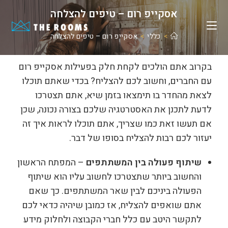
אסקייפ רום – טיפים להצלחה
>
כללי
>
אסקייפ רום – טיפים להצלחה
בקרוב אתם הולכים לקחת חלק בפעילות אסקייפ רום
עם החברים, וחשוב לכם להצליח? בכדי שאתם תוכלו
לצאת מהחדר בו תימצאו בזמן שיא, אתם תצטרכו
לדעת לתכנן את האסטרטגיה שלכם בצורה נכונה, שכן
אם תעשו זאת כמו שצריך, אתם תוכלו לראות איך זה
יעזור לכם רבות להצליח בסופו של דבר.
שיתוף פעולה בין המשתתפים
– המפתח הראשון
והחשוב ביותר שתצטרכו לחשוב עליו הוא שיתוף
הפעולה ביניכם לבין שאר המשתתפים. כך שאם
אתם שואפים להצליח, אז כמובן שיהיה כדאי לכם
לתקשר היטב עם כלל חברי הקבוצה ולחלוק מידע