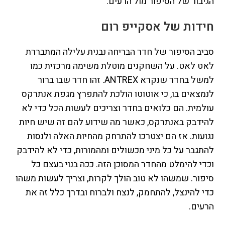
הגיבור של הסיפור מול הרעים.
חידות של אסקייפ רום
סביב הסיפור של חדר הבריחה נבנית עלילה המתבררת
לאט לאט. על השחקנים מוטלת משימה מרכזית כמו
למשל בחדר שנקרא ANTREX. זהו חדר שבו ברור
לנמצאים בו, כי אוטוטו הולכת להתפרץ מגפת אנתרקס
עולמית. הם כלואים בחדר וצריכים לעשות הכל כדי לא
להידבק באנתרקס, כאשר מה שידוע להם זה שיש חיות
נגועות. אז הם יצטרכו להתרחק מהחיות האלה ולנסות
להתגבר על כל מיני מכשולים ומהמורות, כדי לא להידבק
וכדי להימלט מהחדר המסוכן הזה. ככה בנוי בעצם כל
סיפור. שמשהו לא טוב הולך לקרות, וצריך לעשות משהו
כדי להינצל, להתחמק, לנצח ולברוח ובדרך כלל זה את
הרעים.