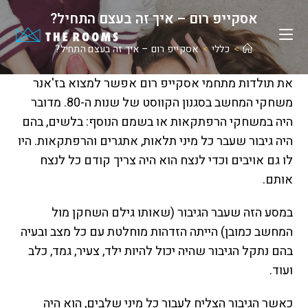
Ski
אסקייפ רום – איך זה בעצם התחיל?
t
conten
>
כללי
>
אסקייפ רום – איך זה בעצם התחיל?
את תולדות מתחמי אסקייפ רום אפשר למצוא בז'אנר
משחקי המחשב בסגנון הקווסט של שנות ה-80. מדובר
היה במשחקי הרפתקאות או בשמם הנוסף: בלשים, בהם
היה גיבור שעבר כל מיני תלאות, אתגרים והרפתקאות. היו
לו גם אויבים וכדי לנצח הוא היה צריך קודם כל לנצח
אותם.
במסע הזה שעבר הגיבור (שאותו גילם השחקן מול
המחשב כמובן) הייתה הזדהות מוחלטת עם כל מצב ובעיה
בהם נתקל הגיבור שהיה יכול להיות ילד, צעיר, גמד, כלב
ועוד.
כאשר הגיבור הצליח לעבור כל מיני שלבים, הוא היה