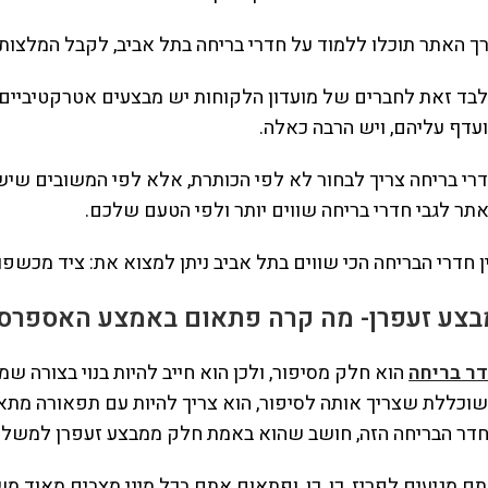
ך האתר תוכלו ללמוד על חדרי בריחה בתל אביב, לקבל המלצות ו
בד זאת לחברים של מועדון הלקוחות יש מבצעים אטרקטיביים, 
עדף עליהם, ויש הרבה כאלה.
רי בריחה צריך לבחור לא לפי הכותרת, אלא לפי המשובים שיש ל
תר לגבי חדרי בריחה שווים יותר ולפי הטעם שלכם.
ן חדרי הבריחה הכי שווים בתל אביב ניתן למצוא את: ציד מכשפות, שוליית הקוסם, KGB, ק
בצע זעפרן- מה קרה פתאום באמצע האספרסו
ר בריחה
הוא חלק מסיפור, ולכן הוא חייב להיות בנוי בצורה שמ
וכללת שצריך אותה לסיפור, הוא צריך להיות עם תפאורה מתאי
דר הבריחה הזה, חושב שהוא באמת חלק ממבצע זעפרן למשל.
ם מגיעים לפריז, כן, כן, ופתאום אתם בכל מיני מצבים מאוד מ