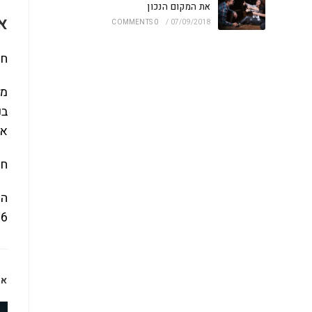
את המקום הנכון
את
0 COMMENTS
/
07/09/2018
חד
מד
בנ
אף
חל
6 אנשים, ואפשר להזמין אותו דרך האתר THE ROOMS.
או