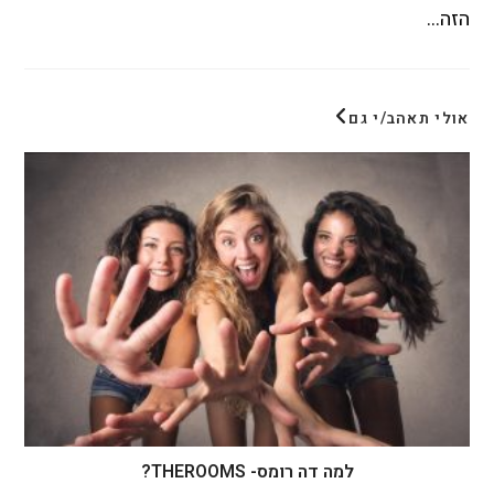
הזה…
אולי תאהב/י גם
למה דה רומס- THEROOMS?